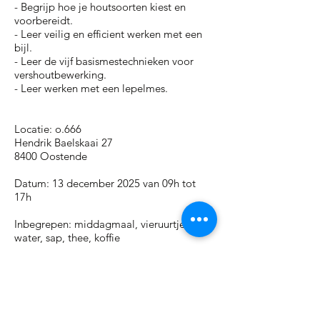
- Begrijp hoe je houtsoorten kiest en
voorbereidt.
- Leer veilig en efficient werken met een
bijl.
- Leer de vijf basismestechnieken voor
vershoutbewerking.
- Leer werken met een lepelmes.
Locatie: o.666
Hendrik Baelskaai 27
8400 Oostende
Datum: 13 december 2025 van 09h tot
17h
Inbegrepen: middagmaal, vieruurtje,
water, sap, thee, koffie
Alle materialen zijn aanwezig alsook een
leuke keuze houtsoorten.
Op het eind van de dag neem je je eigen
zaklepel, eetlepel, kooklepel,... mee naar
huis!