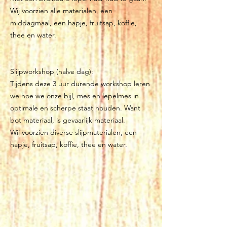
Wij voorzien alle materialen, een
middagmaal, een hapje, fruitsap, koffie,
thee en water.
Slijpworkshop (halve dag):
Tijdens deze 3 uur durende workshop leren
we hoe we onze bijl, mes en lepelmes in
optimale en scherpe staat houden. Want
bot materiaal, is gevaarlijk materiaal.
Wij voorzien diverse slijpmaterialen, een
hapje, fruitsap, koffie, thee en water.