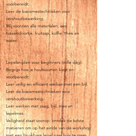
voorbereidt.
Leer de basismestechnieken voor
vershoutbewerking.
Wij voorzien alle materialen, een
tussendoortje, fruitsap, koffie, thee en
water.
Lepelsnijden voor beginners (volle dag):
Begrijp hoe je houtsoorten kiest en
voorbereidt.
Leer veilig en efficient werken met een bijl.
Leer de basismestechnieken voor
vershoutbewerking.
Leer werken met zaag, bijl, mes en
lepelmes.
Veiligheid staat voorop: ontdek de beste
manieren om op het einde van de workshop
met een bruikbare lepel naar huis te gaan.