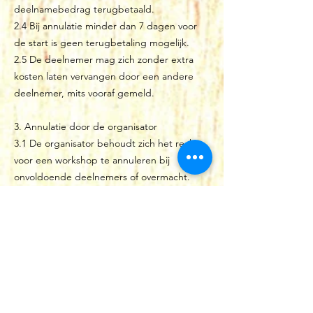
deelnamebedrag terugbetaald.
2.4 Bij annulatie minder dan 7 dagen voor
de start is geen terugbetaling mogelijk.
2.5 De deelnemer mag zich zonder extra
kosten laten vervangen door een andere
deelnemer, mits vooraf gemeld.
3. Annulatie door de organisator
3.1 De organisator behoudt zich het recht
voor een workshop te annuleren bij
onvoldoende deelnemers of overmacht.
3.2 In geval van annulatie door de
organisator wordt het volledige
deelnamebedrag terugbetaald.
3.3 De organisator is niet aansprakelijk voor
bijkomende kosten van de deelnemer, zoals
vervoer of verblijf.
4. Wijzigingen in het programma