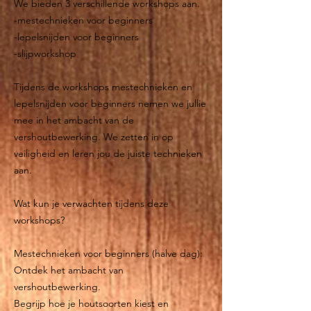
We bieden 3 verschillende workshops aan.
-mestechnieken voor beginners
-lepelsnijden voor beginners
-slijpworkshop
Tijdens de workshops mestechnieken en
lepelsnijden voor beginners nemen we jullie
mee in het ambacht van de
vershoutbewerking. We zetten in op
veiligheid en leren jou de juiste technieken
aan.
Wat kun je verwachten tijdens deze
workshops?
Mestechnieken voor beginners (halve dag):
Ontdek het ambacht van
vershoutbewerking.
Begrijp hoe je houtsoorten kiest en