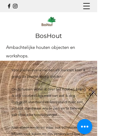
BosHout
Ambachtelijke houten objecten en
workshops.
Voor allerlei evenementen en markten kom ik
graag ter plaatse lepels snijden!
Ondertussen vertel ik over het hout en breng
ik ook voorbeelden mee van wat ik doe.
Dus geen standaard verkoopstand maar een
actieve stand waar iets te zien en te beleven
valt voor elke voorbijganger.
Niet alleen kinderen maar ook volwassenen
blijven vaak kijken en zijn verwonderd hoe de